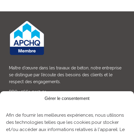
Maître d’œuvre dans les travaux de béton, notre entreprise
se distingue par l’écoute des besoins des clients et le
respect des engagements.
RBQ : 5661-9117-01
RBQ : 5597-9629-01
Gérer le consentement
ACCUEIL
Afin de fournir les meilleures expériences, nous utilisons
À PROPOS
des technologies telles que les cookies pour stocker
EMPLOIS
et/ou accéder aux informations relatives à l'appareil. Le
FOIRE AUX QUESTIONS