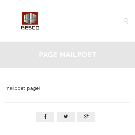

PAGE MAILPOET
[mailpoet_page]


